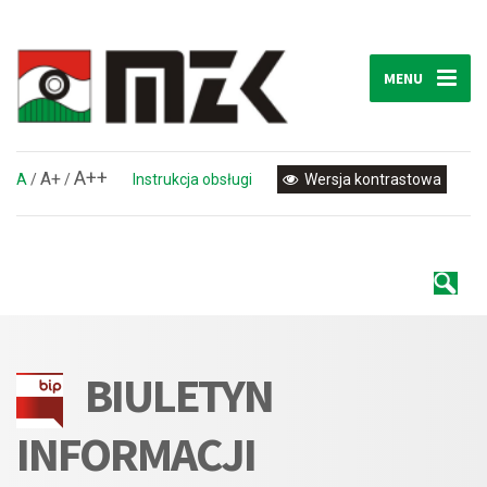
MENU
A++
A+
A
/
/
Instrukcja obsługi
Wersja kontrastowa
BIULETYN
INFORMACJI