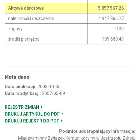
Aktywa obrotowe
5 057 567,26
należności i roszczenia
4 947 886,77
zapasy
0,00
środki pieniężne
109 680,49
Meta dane
Data publikacji:
2003-10-06
Data modyfikacji:
2007-05-09
REJESTR ZMIAN
DRUKUJ ARTYKUŁ DO PDF
DRUKUJ REJESTR DO PDF
Podmiot udostępniający informację:
Międzygminny Związek Komunikacyjny w Jastrzębiu Zdroju