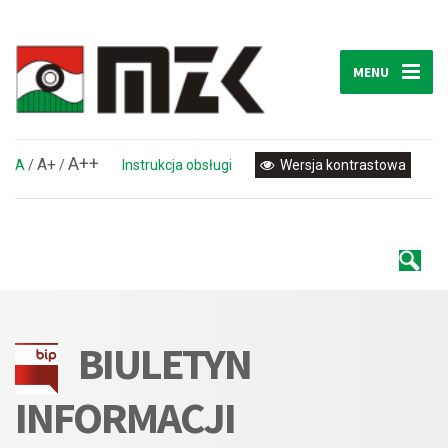
MENU
A++
A+
A
/
/
Instrukcja obsługi
Wersja kontrastowa
BIULETYN
INFORMACJI