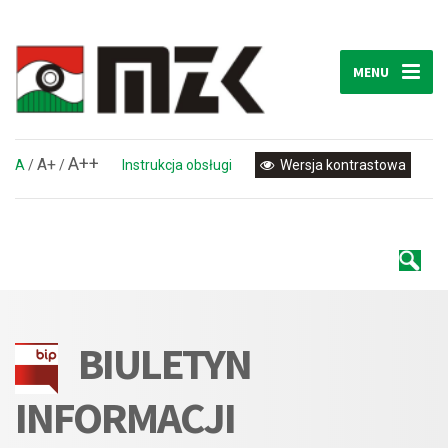
MENU
A++
A+
A
/
/
Instrukcja obsługi
Wersja kontrastowa
BIULETYN
INFORMACJI