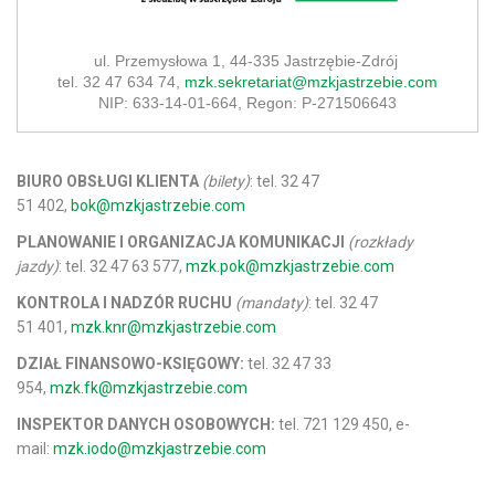
ul. Przemysłowa 1, 44-335 Jastrzębie-Zdrój
tel. 32 47 634 74,
mzk.sekretariat@mzkjastrzebie.com
NIP: 633-14-01-664, Regon: P-271506643
BIURO OBSŁUGI KLIENTA
(bilety)
:
tel. 32 47
51 402,
bok@mzkjastrzebie.com
PLANOWANIE I ORGANIZACJA KOMUNIKACJI
(rozkłady
jazdy)
:
tel. 32 47 63 577,
mzk.pok@mzkjastrzebie.com
KONTROLA I NADZÓR RUCHU
(mandaty)
:
tel. 32 47
51 401,
mzk.knr@mzkjastrzebie.com
DZIAŁ FINANSOWO-KSIĘGOWY:
tel. 32 47 33
954,
mzk.fk@mzkjastrzebie.com
INSPEKTOR DANYCH OSOBOWYCH:
tel. 721 129 450, e-
mail:
mzk.iodo@mzkjastrzebie.com