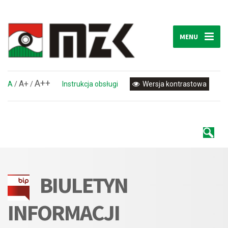
MENU
A++
A+
A
/
/
Instrukcja obsługi
Wersja kontrastowa
BIULETYN
INFORMACJI