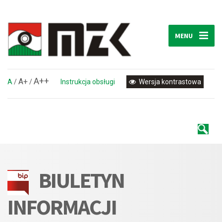
MENU
A++
A+
A
/
/
Instrukcja obsługi
Wersja kontrastowa
BIULETYN
INFORMACJI