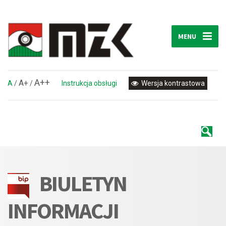
MENU
A++
A+
A
/
/
Instrukcja obsługi
Wersja kontrastowa
BIULETYN
INFORMACJI