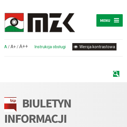
MENU
A++
A+
A
/
/
Instrukcja obsługi
Wersja kontrastowa
BIULETYN
INFORMACJI