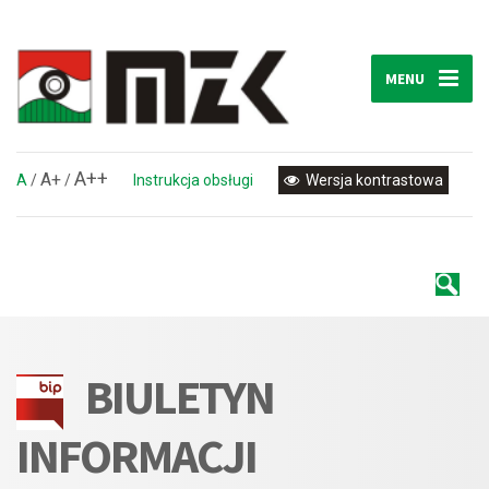
MENU
A++
A+
A
/
/
Instrukcja obsługi
Wersja kontrastowa
BIULETYN
INFORMACJI